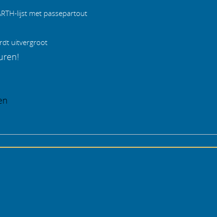
BARTH-lijst met passepartout
rdt uitvergroot
uren!
en