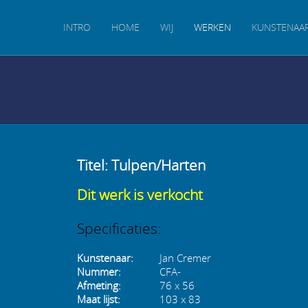
INTRO
HOME
WIJ
WERKEN
KUNSTENAA
Titel: Tulpen/Harten
Dit werk is verkocht
Specificaties:
Kunstenaar:
Jan Cremer
Nummer:
CFA-
Afmeting:
76 x 56
Maat lijst:
103 x 83