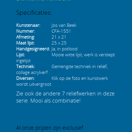
Specificaties:
Kunstenaar:
Jos van Beek
Nummer:
CFA-1551
Afmeting:
21 x 21
Maat lijst:
25 x 25
Handgesigneerd:
Ja, in potlood
Lijst:
Mooie witte lijst, werk is verdiept
ingelijst
Techniek:
Gemengde techniek in reliëf,
collage acrylverf
Diversen:
Klik op de foto en kunstwerk
wordt uitvergroot
Zie ook de andere 7 reliëfwerken in deze
serie. Mooi als combinatie!
Al onze prijzen zijn exclusief