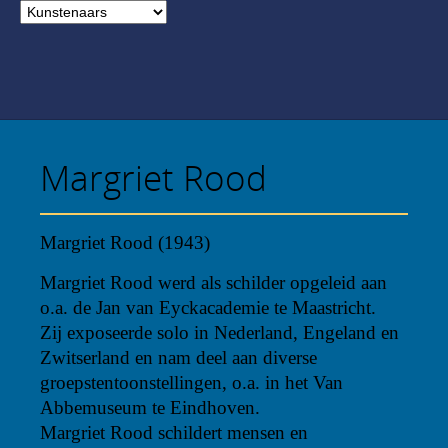
Margriet Rood
Margriet Rood (1943)
Margriet Rood werd als schilder opgeleid aan
o.a. de Jan van Eyckacademie te Maastricht.
Zij exposeerde solo in Nederland, Engeland en
Zwitserland en nam deel aan diverse
groepstentoonstellingen, o.a. in het Van
Abbemuseum te Eindhoven.
Margriet Rood schildert mensen en