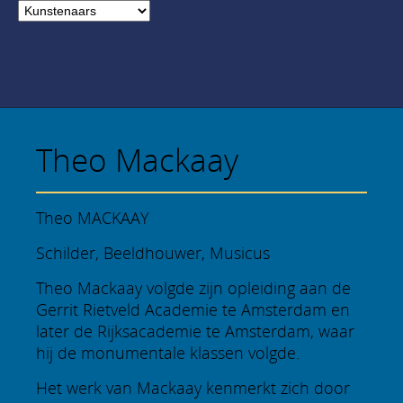
Theo Mackaay
Theo MACKAAY
Schilder, Beeldhouwer, Musicus
Theo Mackaay volgde zijn opleiding aan de
Gerrit Rietveld Academie te Amsterdam en
later de Rijksacademie te Amsterdam, waar
hij de monumentale klassen volgde.
Het werk van Mackaay kenmerkt zich door